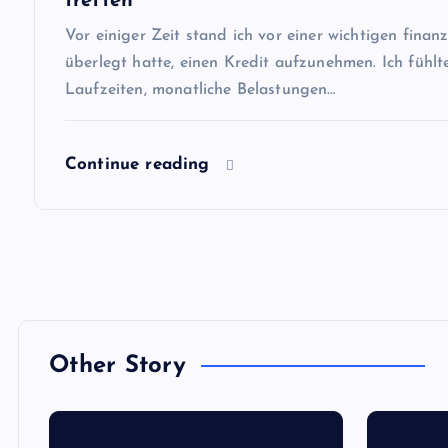
v
treffen
Vor einiger Zeit stand ich vor einer wichtigen finan
i
überlegt hatte, einen Kredit aufzunehmen. Ich fühlt
Laufzeiten, monatliche Belastungen…
g
a
Continue reading
t
i
o
Other Story
n