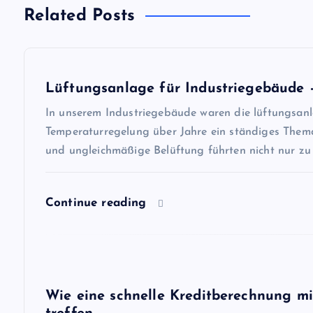
i
Related Posts
t
r
Lüftungsanlage für Industriegebäude 
a
In unserem Industriegebäude waren die lüftungsanl
Temperaturregelung über Jahre ein ständiges Them
und ungleichmäßige Belüftung führten nicht nur zu
g
s
Continue reading
n
a
Wie eine schnelle Kreditberechnung mi