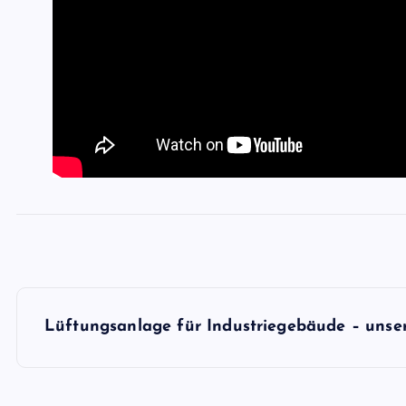
B
Lüftungsanlage für Industriegebäude – unse
e