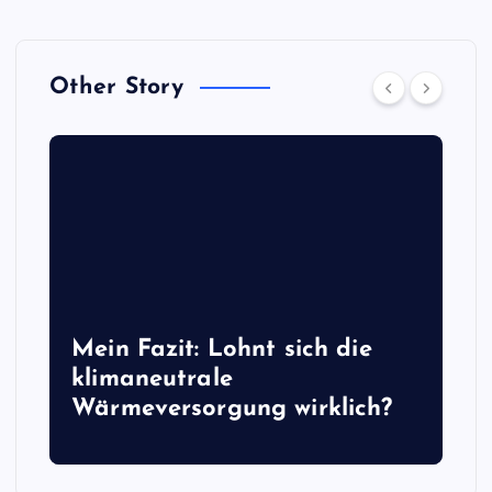
m
m
Other Story
e
r
i
e
r
Mein Fazit: Lohnt sich die
u
klimaneutrale
Wärmeversorgung wirklich?
n
g