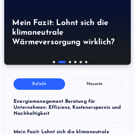
Energiemanagement
Wie eine schnelle
Beratung für Unternehmen:
Mein Fazit: Lohnt sich die
Lüftungsanlage für
Kreditberechnung mir half,
Was sind
Effizienz, Kostenersparnis
klimaneutrale
Industriegebäude – unsere
eine bessere Entscheidung zu
Handy gehackt, was tun? –
Zwischenfinanzierungslösung
und Nachhaltigkeit
Wärmeversorgung wirklich?
größten Learnings
treffen
So begann mein Albtraum
en?
Beliebt
Neueste
Energiemanagement Beratung für
Unternehmen: Effizienz, Kostenersparnis und
Nachhaltigkeit
Mein Fazit: Lohnt sich die klimaneutrale