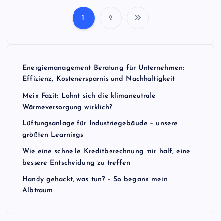
1
2
S
e
Energiemanagement Beratung für Unternehmen:
i
Effizienz, Kostenersparnis und Nachhaltigkeit
t
Mein Fazit: Lohnt sich die klimaneutrale
Wärmeversorgung wirklich?
e
Lüftungsanlage für Industriegebäude – unsere
größten Learnings
n
Wie eine schnelle Kreditberechnung mir half, eine
bessere Entscheidung zu treffen
n
Handy gehackt, was tun? – So begann mein
Albtraum
u